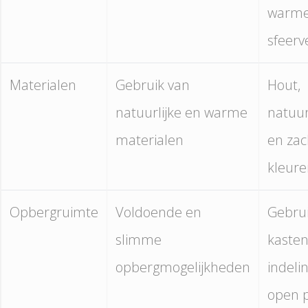
warm
sfeerv
Materialen
Gebruik van
Hout,
natuurlijke en warme
natuu
materialen
en zac
kleur
Opbergruimte
Voldoende en
Gebrui
slimme
kaste
opbergmogelijkheden
indeli
open 