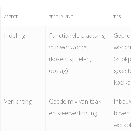
ASPECT
BESCHRIJVING
TIPS
Indeling
Functionele plaatsing
Gebru
van werkzones
werkd
(koken, spoelen,
(kookp
opslag)
gootst
koelka
Verlichting
Goede mix van taak-
Inbou
en sfeerverlichting
boven
werkb