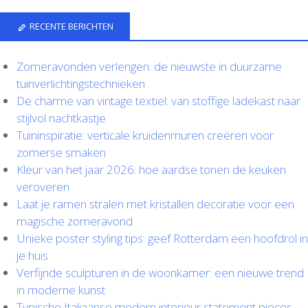
RECENTE BERICHTEN
Zomeravonden verlengen: de nieuwste in duurzame
tuinverlichtingstechnieken
De charme van vintage textiel: van stoffige ladekast naar
stijlvol nachtkastje
Tuininspiratie: verticale kruidenmuren creëren voor
zomerse smaken
Kleur van het jaar 2026: hoe aardse tonen de keuken
veroveren
Laat je ramen stralen met kristallen decoratie voor een
magische zomeravond
Unieke poster styling tips: geef Rotterdam een hoofdrol in
je huis
Verfijnde sculpturen in de woonkamer: een nieuwe trend
in moderne kunst
Typische Italiaanse modern interieur statement pieces